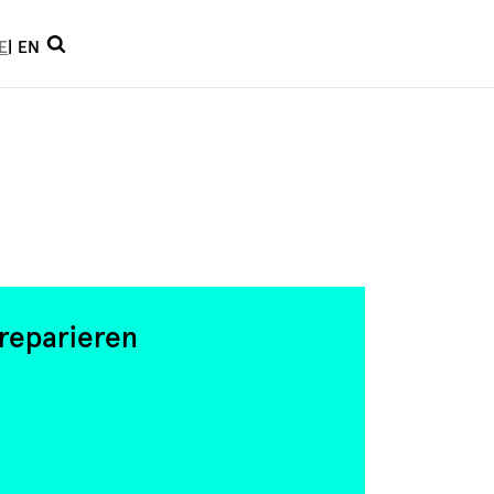
Suche
E
EN
öffnen
 reparieren