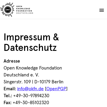
Skip
to
Spenden
content
Über uns
Impressum &
Projekte
Datenschutz
Publikationen
Events
Blog
Adresse
Open Knowledge Foundation
DE
EN
Deutschland e. V.
Suche
Suche
Singerstr. 109 | D-10179 Berlin
öffnen
Email:
info@okfn.de
[
OpenPGP
]
Tel.:
+49-30-97894230
Fax:
+49-30-85102320