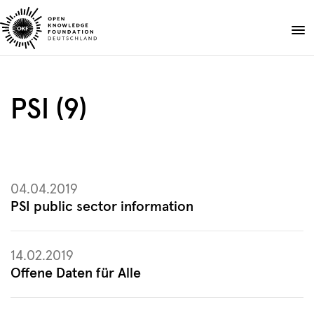
Skip
to
Spenden
content
Über uns
PSI (9)
Projekte
Publikationen
Events
Blog
04.04.2019
DE
EN
PSI public sector information
Suche
Suche
öffnen
14.02.2019
Offene Daten für Alle