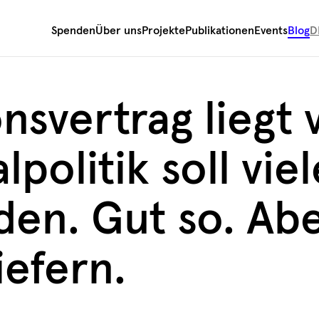
Spenden
Über uns
Projekte
Publikationen
Events
Blog
D
nsvertrag liegt 
lpolitik soll vie
den. Gut so. Ab
iefern.