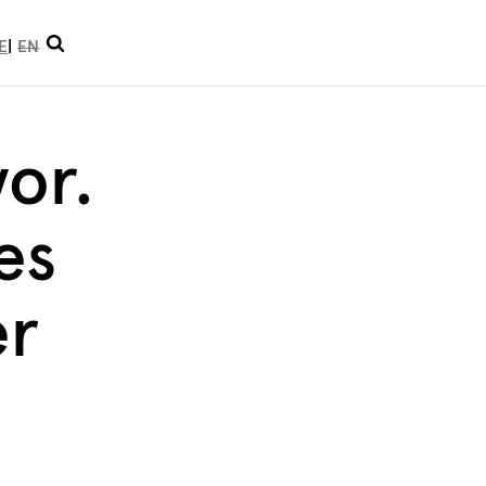
Suche
E
EN
öffnen
vor.
les
er