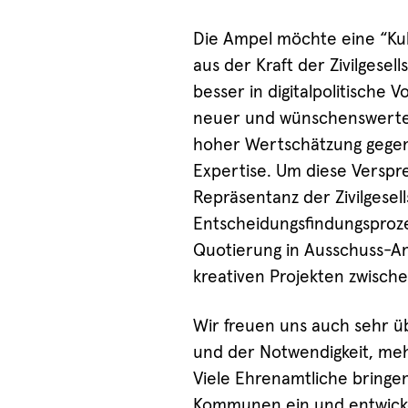
Die Ampel möchte eine “Kul
aus der Kraft der Zivilgesell
besser in digitalpolitische 
neuer und wünschenswerter 
hoher Wertschätzung gegenüb
Expertise. Um diese Verspr
Repräsentanz der Zivilgese
Entscheidungsfindungsprozes
Quotierung in Ausschuss-A
kreativen Projekten zwisch
Wir freuen uns auch sehr 
und der Notwendigkeit, meh
Viele Ehrenamtliche bringen
Kommunen ein und entwickeln