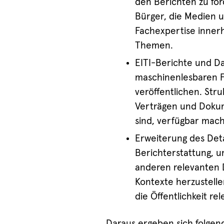
den Berichten zu fö
Bürger, die Medien 
Fachexpertise innerha
Themen.
EITI-Berichte und D
maschinenlesbaren F
veröffentlichen. Str
Verträgen und Dokum
sind, verfügbar mac
Erweiterung des Deta
Berichterstattung, u
anderen relevanten 
Kontexte herzustelle
die Öffentlichkeit re
Daraus ergeben sich folgend