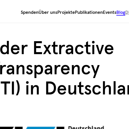
Spenden
Über uns
Projekte
Publikationen
Events
Blog
D
der Extractive
Transparency
EITI) in Deutschl