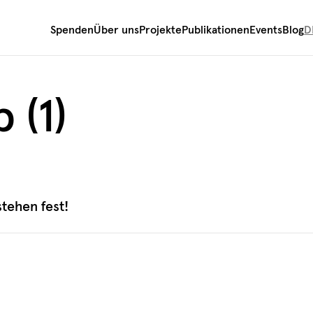
Spenden
Über uns
Projekte
Publikationen
Events
Blog
D
 (1)
tehen fest!