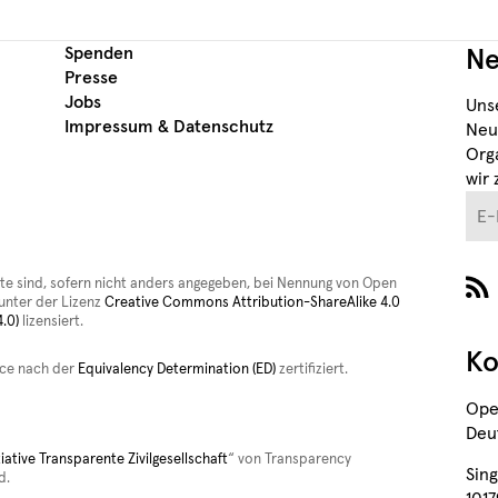
Spenden
Ne
Presse
Jobs
Uns
Impressum & Datenschutz
Neu
Org
wir 
E-M
ite sind, sofern nicht anders angegeben, bei Nennung von Open
nter der Lizenz
Creative Commons Attribution-ShareAlike 4.0
.0)
lizensiert.
Ko
rce nach der
Equivalency Determination (ED)
zertifiziert.
Ope
Deut
tiative Transparente Zivilgesellschaft
“ von Transparency
Sing
d.