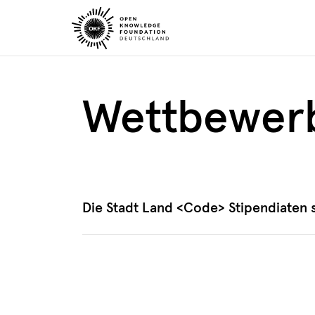
Skip
to
content
Wettbewerb
Die Stadt Land <Code> Stipendiaten s