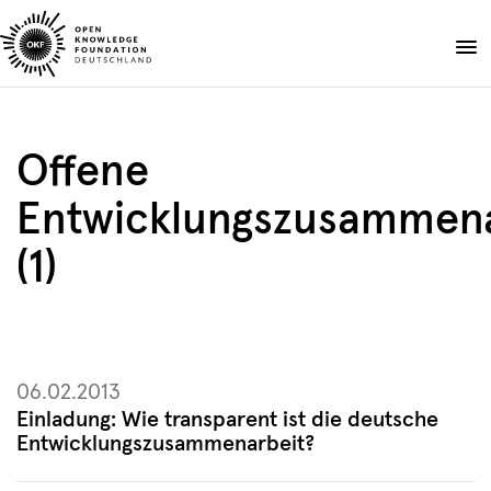
Skip
to
Spenden
content
Über uns
Offene
Projekte
Entwicklungszusammena
Publikationen
Events
(1)
Blog
DE
EN
Suche
Suche
öffnen
06.02.2013
Einladung: Wie transparent ist die deutsche
Entwicklungszusammenarbeit?