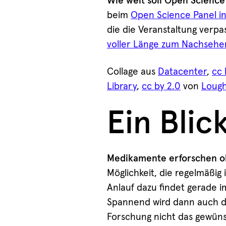
Wie weit soll Open Scienc
beim
Open Science Panel i
die die Veranstaltung verpa
voller Länge zum Nachsehe
Collage aus
Datacenter
,
cc 
Library
,
cc by 2.0
von
Lough
Ein Blic
Medikamente erforschen o
Möglichkeit, die regelmäßig 
Anlauf dazu findet gerade 
Spannend wird dann auch d
Forschung nicht das gewünsc