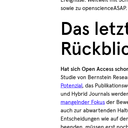
Ereignisse: Weltweit mit S
sowie zu openscienceASAP.
Das let
Rückbli
Hat sich Open Access scho
Studie von Bernstein Rese
Potenzial
, das Publikations
und Hybrid Journals werden
mangelnder Fokus
der Bewe
auch zur abwartenden Hal
Entscheidungen wie auf der
beenden, müssen erst noch