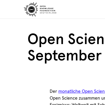
Skip
to
content
Open Scie
September
Der
monatliche Open Scie
Open Science zusammen und 