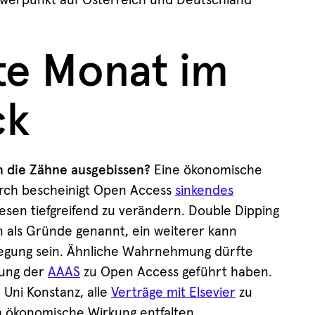
chwerpunkt auf Österreich und Deutschland
zte Monat im
ck
n die Zähne ausgebissen?
Eine ökonomische
arch bescheinigt Open Access
sinkendes
wesen tiefgreifend zu verändern. Double Dipping
 als Gründe genannt, ein weiterer kann
gung sein. Ähnliche Wahrnehmung dürfte
tung der
AAAS
zu Open Access geführt haben.
 Uni Konstanz, alle
Verträge mit Elsevier
zu
 ökonomische Wirkung entfalten.