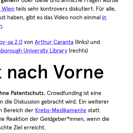
e gehen?
Über diese und ähnliche Fragen wurde
n Wien
teils sehr kontrovers diskutiert. Für alle,
sst haben, gibt es das Video noch einmal
in
n
.
by-sa 2.0
von
Arthur Caranta
(links) und
borough University Library
(rechts)
k nach Vorne
hne Patentschutz.
Crowdfunding ist eine
in die Diskussion gebracht wird. Ein weiterer
im Bereich der
Krebs-Medikamente
statt.
ie Reaktion der Geldgeber*innen, wenn die
hte Ziel erreicht.