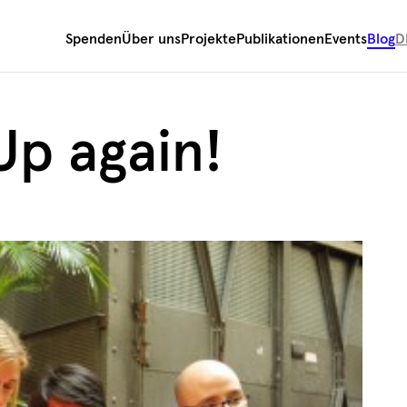
Spenden
Über uns
Projekte
Publikationen
Events
Blog
D
Up again!