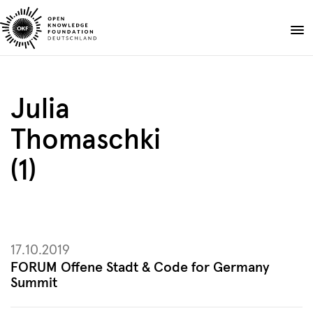
Skip
to
Spenden
content
Über uns
Julia
Projekte
Thomaschki
Publikationen
Events
(1)
Blog
DE
EN
Suche
Suche
öffnen
17.10.2019
FORUM Offene Stadt & Code for Germany
Summit