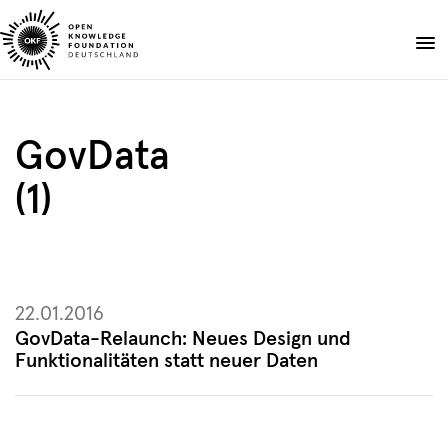
Skip
to
Spenden
content
Über uns
GovData
Projekte
(1)
Publikationen
Events
Blog
DE
EN
22.01.2016
Suche
Suche
öffnen
GovData-Relaunch: Neues Design und
Funktionalitäten statt neuer Daten