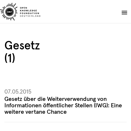
Skip
to
Spenden
content
Über uns
Gesetz
Projekte
(1)
Publikationen
Events
Blog
DE
EN
07.05.2015
Suche
Suche
öffnen
Gesetz über die Weiterverwendung von
Informationen öffentlicher Stellen (IWG): Eine
weitere vertane Chance