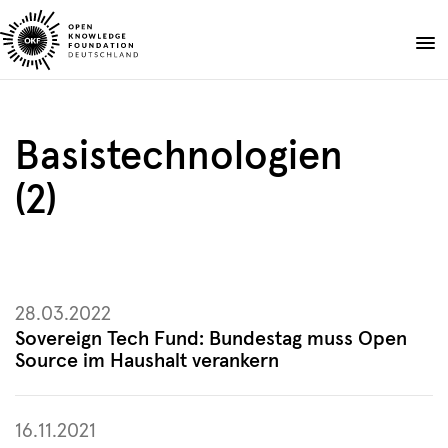
Skip
to
Spenden
content
Über uns
Basistechnologien
Projekte
(2)
Publikationen
Events
Blog
DE
EN
28.03.2022
Suche
Suche
öffnen
Sovereign Tech Fund: Bundestag muss Open
Source im Haushalt verankern
16.11.2021