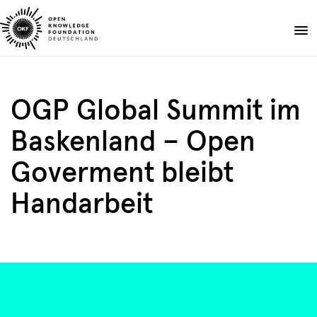
Skip
to
Spenden
content
Über uns
OGP Global Summit im
Projekte
Baskenland – Open
Publikationen
Events
Goverment bleibt
Blog
Handarbeit
DE
EN
Suche
Suche
öffnen