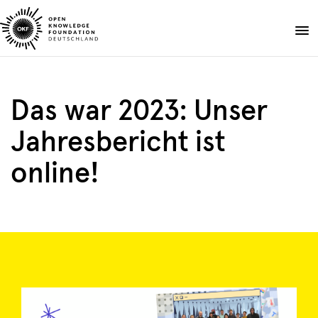
Skip
to
Spenden
content
Über uns
Das war 2023: Unser
Projekte
Jahresbericht ist
Publikationen
Events
online!
Blog
DE
EN
Suche
Suche
öffnen