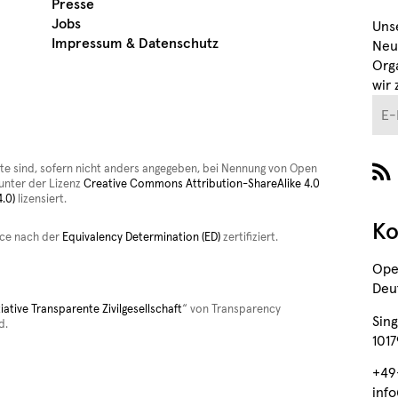
Presse
Jobs
Uns
Impressum & Datenschutz
Neu
Org
wir 
E-M
ite sind, sofern nicht anders angegeben, bei Nennung von Open
nter der Lizenz
Creative Commons Attribution-ShareAlike 4.0
.0)
lizensiert.
Ko
rce nach der
Equivalency Determination (ED)
zertifiziert.
Ope
Deut
tiative Transparente Zivilgesellschaft
“ von Transparency
Sing
d.
1017
+49
inf