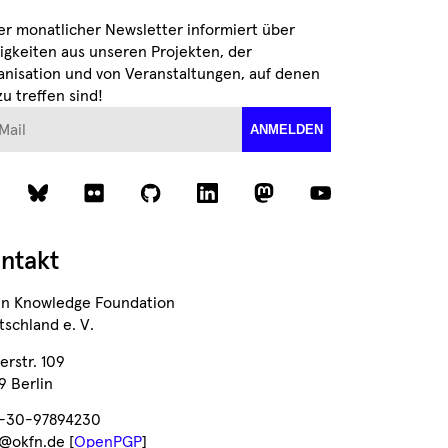
er monatlicher Newsletter informiert über
igkeiten aus unseren Projekten, der
anisation und von Veranstaltungen, auf denen
zu treffen sind!
ail
ANMELDEN
ntakt
n Knowledge Foundation
schland e. V.
erstr. 109
9 Berlin
-30-97894230
o@okfn.de [
OpenPGP
]