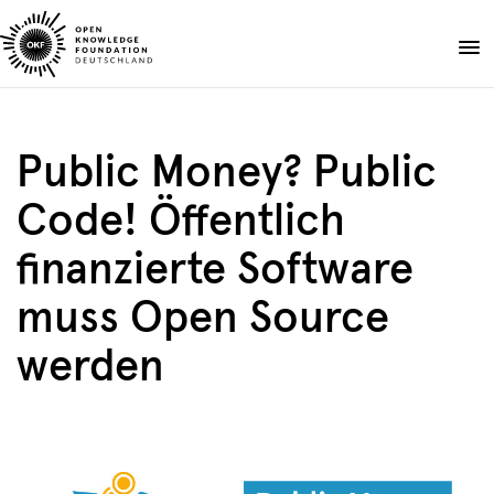
Skip
to
Spenden
content
Über uns
Public Money? Public
Projekte
Code! Öffentlich
Publikationen
Events
finanzierte Software
Blog
muss Open Source
DE
EN
Suche
Suche
werden
öffnen