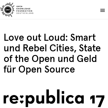
Skip
to
Spenden
content
Über uns
Love out Loud: Smart
Projekte
und Rebel Cities, State
Publikationen
Events
of the Open und Geld
Blog
für Open Source
DE
EN
Suche
Suche
öffnen