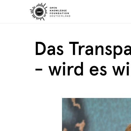
Skip
to
content
Das Transp
- wird es w