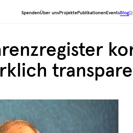
Spenden
Über uns
Projekte
Publikationen
Events
Blog
D
arenzregister k
irklich transpar