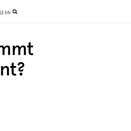
Suche
E
EN
öffnen
ommt
ent?