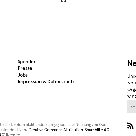
Spenden
Ne
Presse
Jobs
Uns
Impressum & Datenschutz
Neu
Org
wir 
E-M
ite sind, sofern nicht anders angegeben, bei Nennung von Open
nter der Lizenz
Creative Commons Attribution-ShareAlike 4.0
.0)
lizensiert.