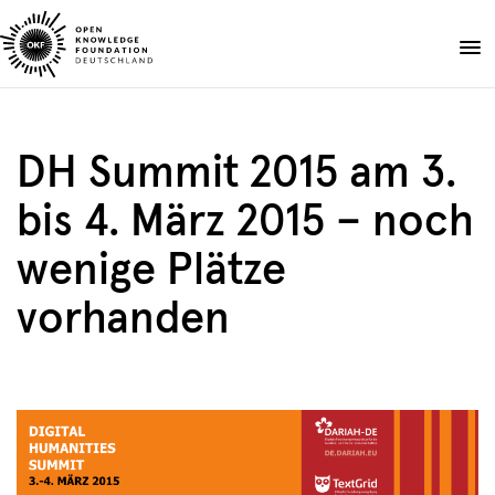
Skip
to
Spenden
content
Über uns
DH Summit 2015 am 3.
Projekte
bis 4. März 2015 – noch
Publikationen
Events
wenige Plätze
Blog
vorhanden
DE
EN
Suche
Suche
öffnen