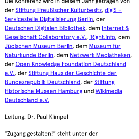
Die Konferenz wird in diesem Jahr getragen von
der
Stiftung Preußischer Kulturbesitz
,
digiS –
Servicestelle Digitalisierung Berlin
, der
Deutschen Digitalen Bibliothek
, dem
Internet &
Gesellschaft Collaboratory e.V.
,
iRight.info
, dem
Jüdischen Museum Berlin
, dem
Museum für
Naturkunde Berlin
, dem
Netzwerk Mediatheken
,
der
Open Knowledge Foundation Deutschland
e.V.
, der
Stiftung Haus der Geschichte der
Bundesrepublik Deutschland
, der
Stiftung
Historische Museen Hamburg
und
Wikimedia
Deutschland e.V.
Leitung: Dr. Paul Klimpel
“Zugang gestalten!” steht unter der