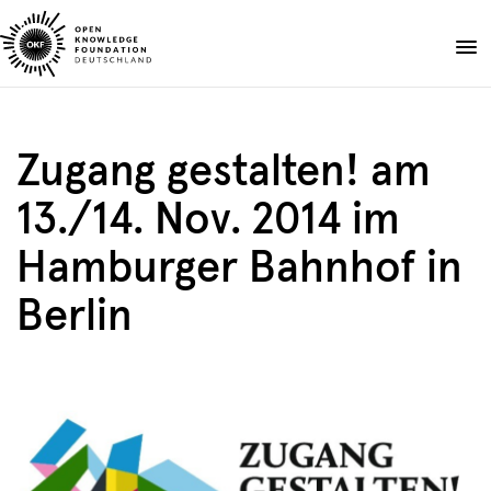
Skip
to
Spenden
content
Über uns
Zugang gestalten! am
Projekte
13./14. Nov. 2014 im
Publikationen
Events
Hamburger Bahnhof in
Blog
Berlin
DE
EN
Suche
Suche
öffnen