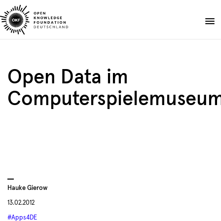
Skip
to
Spenden
content
Über uns
Open Data im
Projekte
Computerspielemuseu
Publikationen
Events
Blog
DE
EN
Suche
Suche
öffnen
Hauke Gierow
13.02.2012
#Apps4DE