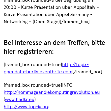
[framed_box rounded=true] Begrüßung um
20:00 - Kurze Präsentation über Apps4Italy -
Kurze Präsentation über Apps4Germany -
Networking – (Open Stage)[/framed_box]
Bei Interesse an dem Treffen, bitte
hier registrieren:
[framed_box rounded=true]
http://topix-
opendata-berlin.eventbrite.com
[/framed_box]
[framed_box rounded=true]INFO
http://hommageandiekomputingrevolution.eu
(
www.hadkr.eu
)
http://www.top-ix.org