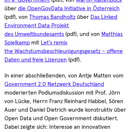
im e-Government
(pdf), von
Martin Kaltenböck
über
die OpenGovData Initiative in Österreich
(pdf), von
Thomas Bandholtz
über
Das Linked
Environment Data Projekt
des Umweltbundesamts
(pdf), und von
Matthias
Spielkamp
mit
Let’s remix
the Wachstumsbeschleunigungsgesetz – offene
Daten und freie Lizenzen
(pdf).
In einer abschließenden, von Antje Matten vom
Government 2.0 Netzwerk Deutschland
moderierten Podiumsdiskussion mit Prof. Jörn
von Lücke, Herrn Franz Reinhard Habbel, Sören
Auer und Daniel Dietrich wurde konstruktiv über
Open Data und Open Government diskutiert.
Dabei zeigte sich: Interesse an innovativen