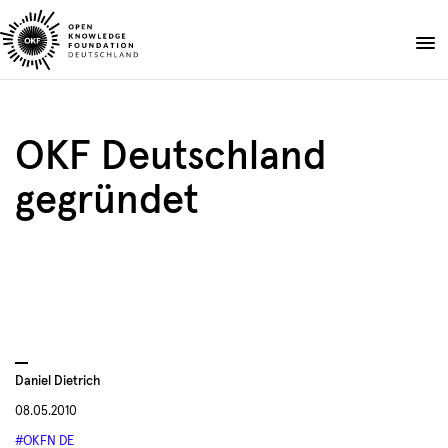
Skip
to
Spenden
content
Über uns
OKF Deutschland
Projekte
gegründet
Publikationen
Events
Blog
DE
EN
Suche
Suche
öffnen
Daniel Dietrich
08.05.2010
#OKFN DE