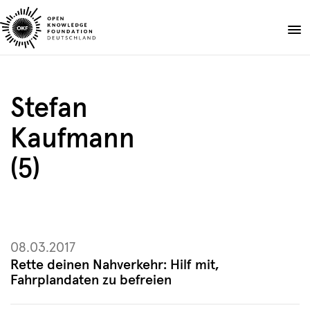
Skip
to
Spenden
content
Über uns
Stefan
Projekte
Kaufmann
Publikationen
Events
(5)
Blog
DE
EN
Suche
Suche
öffnen
08.03.2017
Rette deinen Nahverkehr: Hilf mit,
Fahrplandaten zu befreien