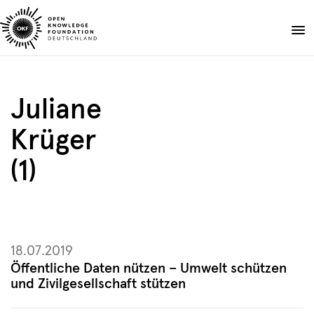
Skip
to
Spenden
content
Über uns
Juliane
Projekte
Krüger
Publikationen
Events
(1)
Blog
DE
EN
Suche
Suche
öffnen
18.07.2019
Öffentliche Daten nützen – Umwelt schützen
und Zivilgesellschaft stützen