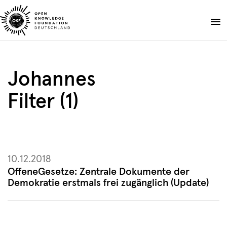
Skip
to
Spenden
content
Über uns
Johannes
Projekte
Filter (1)
Publikationen
Events
Blog
DE
EN
10.12.2018
Suche
Suche
OffeneGesetze: Zentrale Dokumente der
öffnen
Demokratie erstmals frei zugänglich (Update)