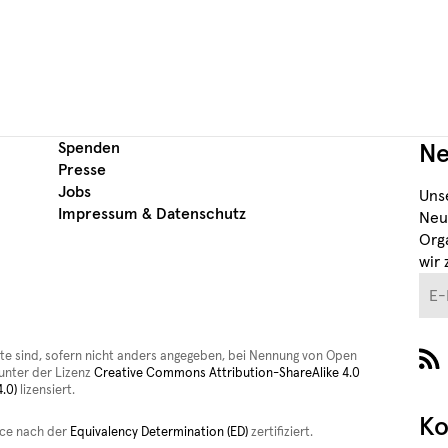
Spenden
Ne
Presse
Jobs
Uns
Impressum & Datenschutz
Neu
Org
wir 
E-M
ite sind, sofern nicht anders angegeben, bei Nennung von Open
nter der Lizenz
Creative Commons Attribution-ShareAlike 4.0
.0)
lizensiert.
Ko
rce nach der
Equivalency Determination (ED)
zertifiziert.